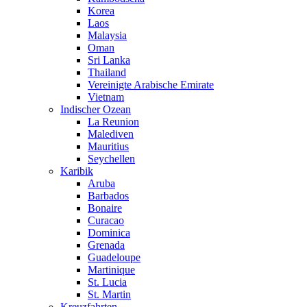
Korea
Laos
Malaysia
Oman
Sri Lanka
Thailand
Vereinigte Arabische Emirate
Vietnam
Indischer Ozean
La Reunion
Malediven
Mauritius
Seychellen
Karibik
Aruba
Barbados
Bonaire
Curacao
Dominica
Grenada
Guadeloupe
Martinique
St. Lucia
St. Martin
Kreuzfahrten