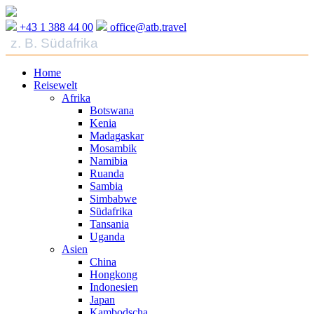
+43 1 388 44 00
office@atb.travel
Home
Reisewelt
Afrika
Botswana
Kenia
Madagaskar
Mosambik
Namibia
Ruanda
Sambia
Simbabwe
Südafrika
Tansania
Uganda
Asien
China
Hongkong
Indonesien
Japan
Kambodscha