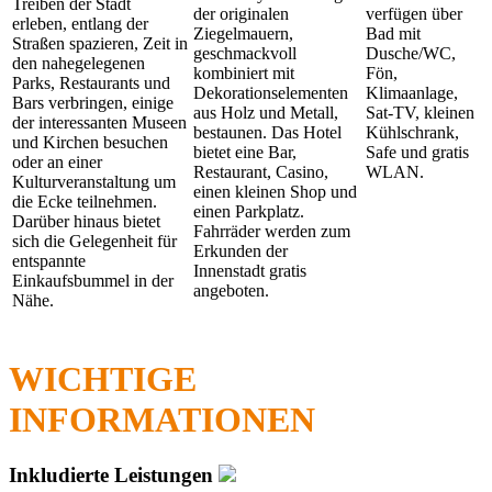
Treiben der Stadt
der originalen
verfügen über
erleben, entlang der
Ziegelmauern,
Bad mit
Straßen spazieren, Zeit in
geschmackvoll
Dusche/WC,
den nahegelegenen
kombiniert mit
Fön,
Parks, Restaurants und
Dekorationselementen
Klimaanlage,
Bars verbringen, einige
aus Holz und Metall,
Sat-TV, kleinen
der interessanten Museen
bestaunen. Das Hotel
Kühlschrank,
und Kirchen besuchen
bietet eine Bar,
Safe und gratis
oder an einer
Restaurant, Casino,
WLAN.
Kulturveranstaltung um
einen kleinen Shop und
die Ecke teilnehmen.
einen Parkplatz.
Darüber hinaus bietet
Fahrräder werden zum
sich die Gelegenheit für
Erkunden der
entspannte
Innenstadt gratis
Einkaufsbummel in der
angeboten.
Nähe.
WICHTIGE
INFORMATIONEN
Inkludierte Leistungen