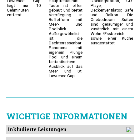
Lawrence Gap
Hauptrestaurant
Dockingstation, CD-
liegt nur 10
Taste ist offen
Player,
Gehminuten
gebaut und bietet
Deckenventilator, Safe
entfernt.
Verpflegung in
und Balkon. Die
Buffetform mit
Onebedroom Suiten
Meer- und
sind geräumiger und
Poolblick.
zusätzlich mit einem
Außergewöhnlich
Wohn-/Essbereich
ist die
sowie einer Küche
Dachterrassenbar
ausgestattet.
Panorama mit
eigenem Plunge
Pool und einem
fantastischem
Ausblick auf das
Meer und St.
Lawrence Gap.
WICHTIGE INFORMATIONEN
Inkludierte Leistungen