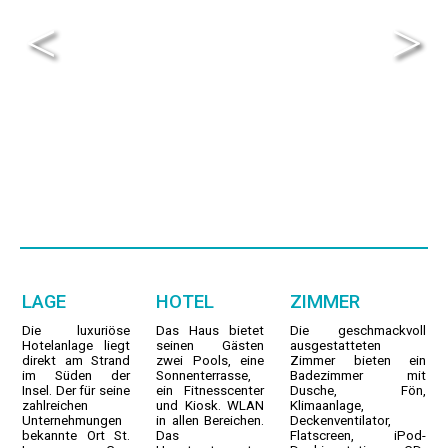
<
>
LAGE
HOTEL
ZIMMER
Die luxuriöse
Das Haus bietet
Die geschmackvoll
Hotelanlage liegt
seinen Gästen
ausgestatteten
direkt am Strand
zwei Pools, eine
Zimmer bieten ein
im Süden der
Sonnenterrasse,
Badezimmer mit
Insel. Der für seine
ein Fitnesscenter
Dusche, Fön,
zahlreichen
und Kiosk. WLAN
Klimaanlage,
Unternehmungen
in allen Bereichen.
Deckenventilator,
bekannte Ort St.
Das
Flatscreen, iPod-